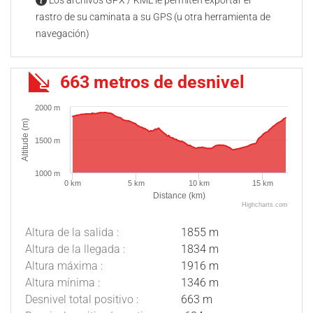
Los archivos GPX / KML le permiten exportar el
rastro de su caminata a su GPS (u otra herramienta de
navegación)
663 metros de desnivel
2000 m
Altitude (m)
1500 m
1000 m
0 km
5 km
10 km
15 km
Distance (km)
Highcharts.com
Altura de la salida :
1855 m
Altura de la llegada :
1834 m
Altura máxima :
1916 m
Altura mínima :
1346 m
Desnivel total positivo :
663 m