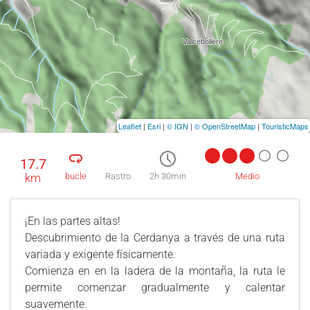
Leaflet
|
Esri
|
© IGN
|
© OpenStreetMap
|
TouristicMaps
17.7
km
bucle
Rastro
2h 30min
Medio
¡En las partes altas!
Descubrimiento de la Cerdanya a través de una ruta
variada y exigente físicamente.
Comienza en en la ladera de la montaña, la ruta le
permite comenzar gradualmente y calentar
suavemente.