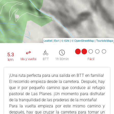
Leaflet
|
Esri
|
© IGN
|
© OpenStreetMap
|
TouristicMaps
5.3
km
Ida y vuelta
BTT
1h 30min
Fácil
¡Una ruta perfecta para una salida en BTT en familia!
El recorrido empieza desde la carretera. Después, hay
que ir por pequeño camino que conduce al refugio
pastoral de Las Planes. ¡Un momento para disfrutar
de la tranquilidad de las praderas de la montaña!
Para la vuelta empieza por este mismo camino y
después, hay que cruzar la carretera para tomar un