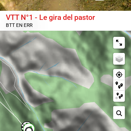
VTT N°1 - Le gira del pastor
BTT
EN ERR