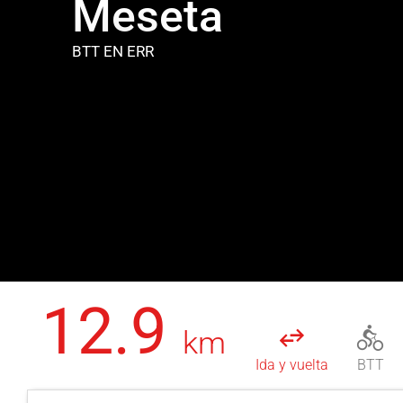
Meseta
BTT
EN ERR
12.9
km
Ida y vuelta
BTT