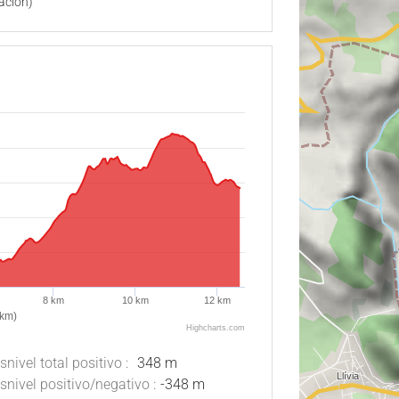
ación)
8 km
10 km
12 km
(km)
Highcharts.com
snivel total positivo :
348 m
snivel positivo/negativo :
-348 m