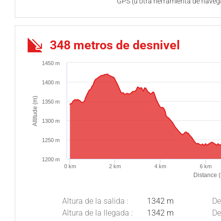
GPS (u otra herramienta de naveg
348 metros de desnivel
1450 m
1400 m
Altitude (m)
1350 m
1300 m
1250 m
1200 m
0 km
2 km
4 km
6 km
Distance 
Altura de la salida :
1342 m
De
Altura de la llegada :
1342 m
De