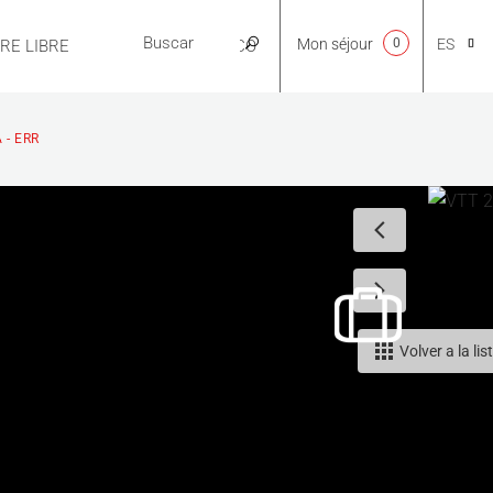
Mon séjour
0
ES
IRE LIBRE
PRÁCTICO
CA
 - ERR
NL
EN
Volver a la lis
FR