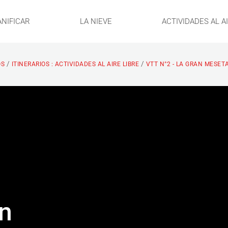
ANIFICAR
LA NIEVE
ACTIVIDADES AL A
/
/
OS
ITINERARIOS : ACTIVIDADES AL AIRE LIBRE
VTT N°2 - LA GRAN MESETA
an