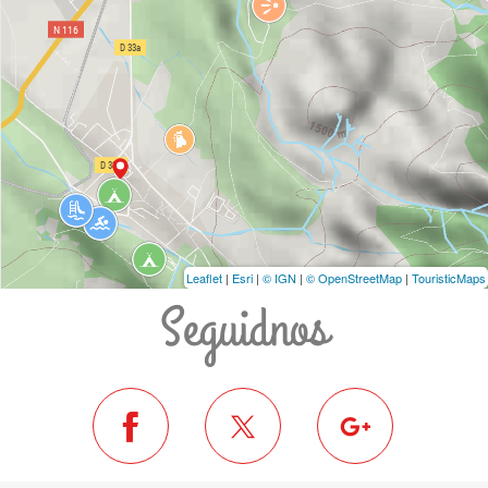
Leaflet
|
Esri
|
© IGN
|
© OpenStreetMap
|
TouristicMaps
Seguidnos