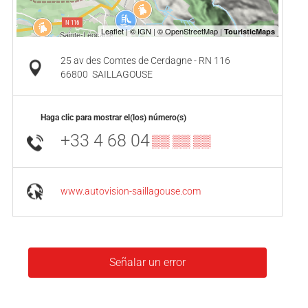
25 av des Comtes de Cerdagne - RN 116
66800
SAILLAGOUSE
Haga clic para mostrar el(los) número(s)
+33 4 68 04
▒▒ ▒▒ ▒▒
www.autovision-saillagouse.com
Señalar un error