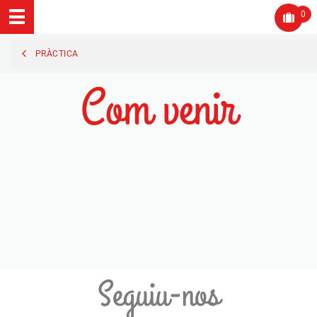
0
PRÀCTICA
Com venir
Seguiu-nos