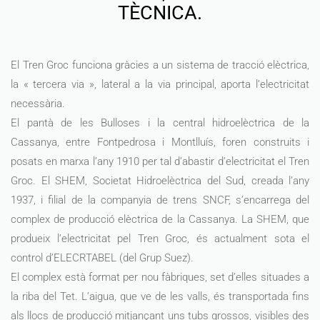
TÈCNICA.
El Tren Groc funciona gràcies a un sistema de tracció elèctrica,
la « tercera via », lateral a la via principal, aporta l’electricitat
necessària.
El pantà de les Bulloses i la central hidroelèctrica de la
Cassanya, entre Fontpedrosa i Montlluís, foren construits i
posats en marxa l’any 1910 per tal d’abastir d’electricitat el Tren
Groc. El SHEM, Societat Hidroelèctrica del Sud, creada l’any
1937, i filial de la companyia de trens SNCF, s’encarrega del
complex de producció elèctrica de la Cassanya. La SHEM, que
produeix l’electricitat pel Tren Groc, és actualment sota el
control d’ELECRTABEL (del Grup Suez).
El complex està format per nou fàbriques, set d’elles situades a
la riba del Tet. L’aigua, que ve de les valls, és transportada fins
als llocs de producció mitjançant uns tubs grossos, visibles des