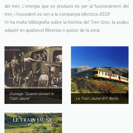
del tren, L’energia que es produeix és per al funcionament del
tren, i l’excedent es ven a la companyia elèctrica d’EDF.
Hi ha molta bibliografia sobre la història del Tren Groc, la podeu
adquirir en qualsevol llibrerioa o quiosc de la zona.
Ouvrage "Quand naissait le
Train Jaune"
Le Train Jaune © F. Berlic