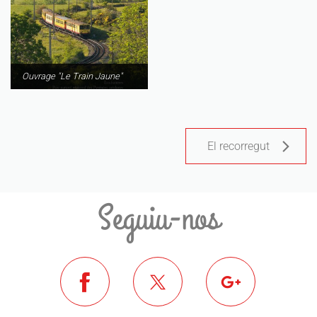
Ouvrage "Le Train Jaune"
El recorregut
Seguiu-nos