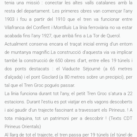
tenia una missió : conectar les altes valls catalanes amb la
resta del departament. Les primeres obres van començar l’any
1903 i fou a partir del 1910 que el tren va funcionar entre
Vilafranca del Conflent i Montlluís La línia ferroviària no va estar
acabada fins l’any 1927, que arribà fins a La Tor de Querol.
Actualment conserva encara el traçat inicial enmig d’un entorn
de muntanya magnífic.La construcció d’aquesta via va implicar
també la construcció de 650 obres d’art, entre elles 19 túnels i
dos ponts destacats : el Viaducte Séjourné (a 65 metres
d’alçada) i el pont Gisclard (a 80 metres sobre un precipici), per
tal que el Tren Groc pogués passar.
La línia funciona durant tot l’any, el petit Tren Groc s’atura a 22
estacions. Durant l’estiu es pot viatjar en els vagons descoberts
i així gaudir d’un trajecte fascinant a travessant els Pirineus. ! A
tota màquina, tot un patrimoni per a descobrir ! (Texts CDT
Pirineus Orientals)
Al llarg de tot el trajecte, el tren passa per 19 túnels (el túnel de