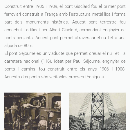
Construit entre 1905 i 1909, el pont Gisclard fou el primer pont
ferroviari construit a França amb l’estructura metàl·lica i forma
part dels monuments històrics. Aquest pont terrestre fou
concebut i edificat per Albert Gisclard, comandant enginyier de
ponts penjants. Aquest pont permet atravessar el riu Tet a una
alçada de 80m.
El pont Séjourné és un viaducte que permet creuar el riu Tet i la
carretera nacional (116). Ideat per Paul Séjourné, enginyier de
ponts i camins, fou construit entre els anys 1906 i 1908.
Aquests dos ponts són veritables proeses tècniques.