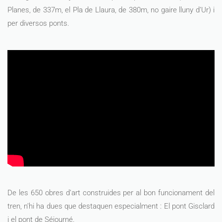
Planes, de 337m, el Pla de Llaura, de 380m, no gaire lluny d’Ur) i
per diversos ponts.
De les 650 obres d’art construides per al bon funcionament del
tren, n’hi ha dues que destaquen especialment : El pont Gisclard
i el pont de Séjourné.