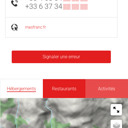
+33 6 37 34
▒▒ ▒▒ ▒▒
masfranc.fr
Signaler une erreur
Hébergements
Restaurants
Activités