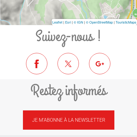
Leaflet
|
Esri
|
© IGN
|
© OpenStreetMap
|
TouristicMaps
Suivez-nous !
Restez informés
JE M'ABONNE À LA NEWSLETTER