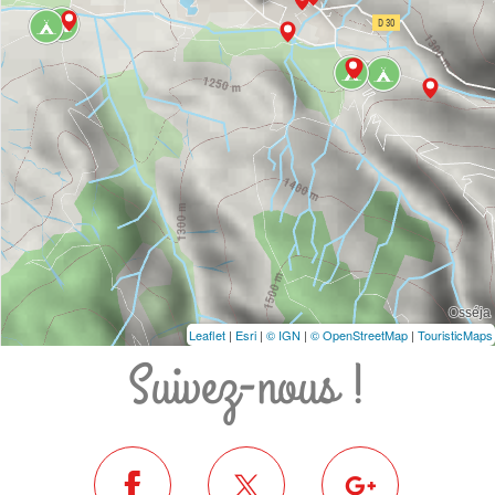
Leaflet
|
Esri
|
© IGN
|
© OpenStreetMap
|
TouristicMaps
Suivez-nous !