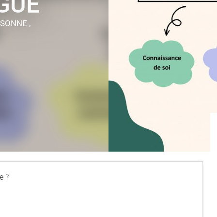
GUE
RSONNE ,
e ?