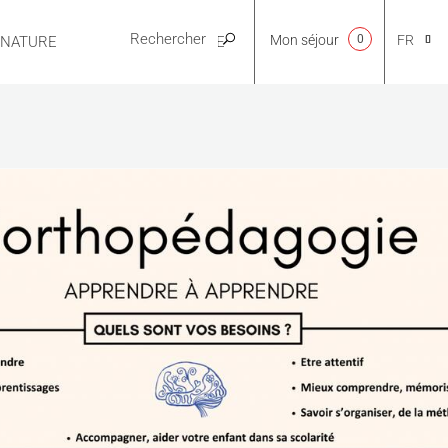
Mon séjour
0
FR
E NATURE
PRATIQUE
CA
NL
EN
ES