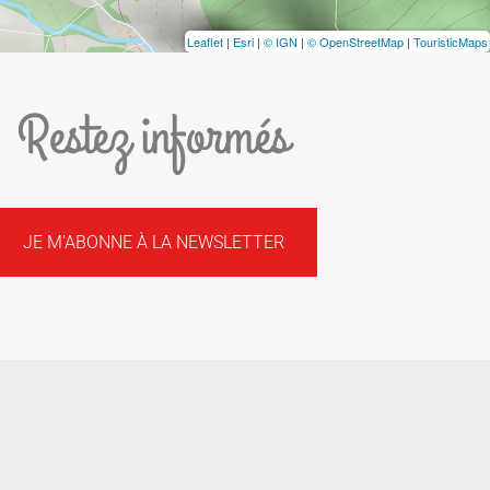
Leaflet
|
Esri
|
© IGN
|
© OpenStreetMap
|
TouristicMaps
Restez informés
JE M'ABONNE À LA NEWSLETTER