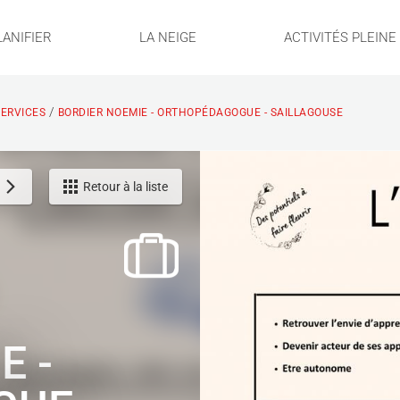
LANIFIER
LA NEIGE
ACTIVITÉS PLEIN
/
ERVICES
BORDIER NOEMIE - ORTHOPÉDAGOGUE - SAILLAGOUSE
Retour à la liste
E -