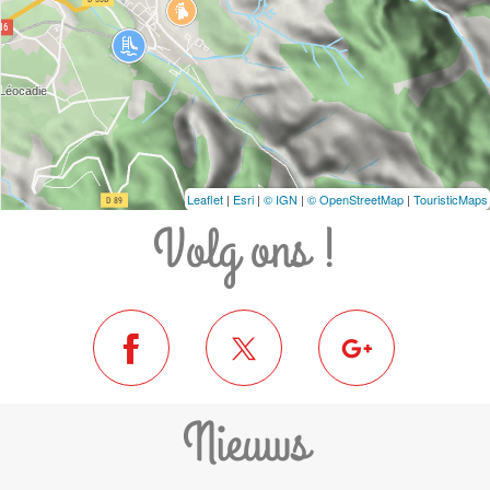
Leaflet
|
Esri
|
© IGN
|
© OpenStreetMap
|
TouristicMaps
Volg ons !
Nieuws