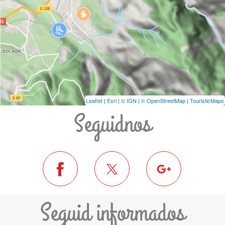
Leaflet
|
Esri
|
© IGN
|
© OpenStreetMap
|
TouristicMaps
Seguidnos
Seguid informados