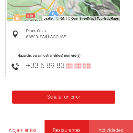
Place Oliva
66800
SAILLAGOUSE
Haga clic para mostrar el(los) número(s)
+33 6 89 83
▒▒ ▒▒ ▒▒
Señalar un error
Alojamientos
Restaurantes
Actividades