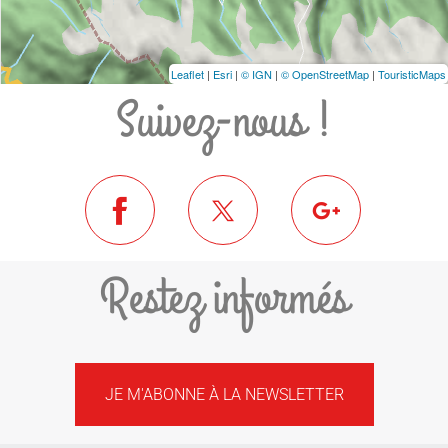
Leaflet
|
Esri
|
© IGN
|
© OpenStreetMap
|
TouristicMaps
Suivez-nous !
Restez informés
JE M'ABONNE À LA NEWSLETTER