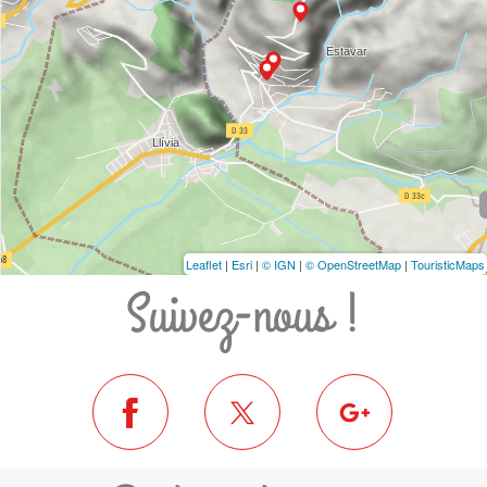
Leaflet
|
Esri
|
© IGN
|
© OpenStreetMap
|
TouristicMaps
Suivez-nous !