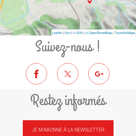
Leaflet
|
Esri
|
© IGN
|
© OpenStreetMap
|
TouristicMaps
Suivez-nous !
Restez informés
JE M'ABONNE À LA NEWSLETTER