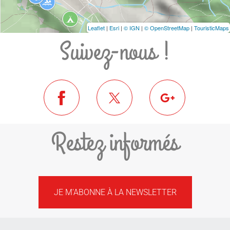
Leaflet
|
Esri
|
© IGN
|
© OpenStreetMap
|
TouristicMaps
Suivez-nous !
Restez informés
JE M'ABONNE À LA NEWSLETTER