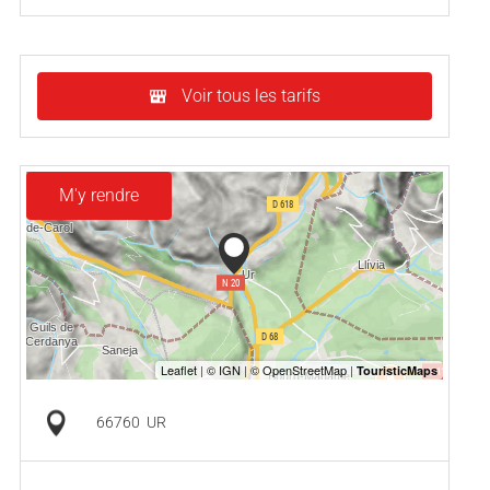
Voir tous les tarifs
M'y rendre
66760
UR