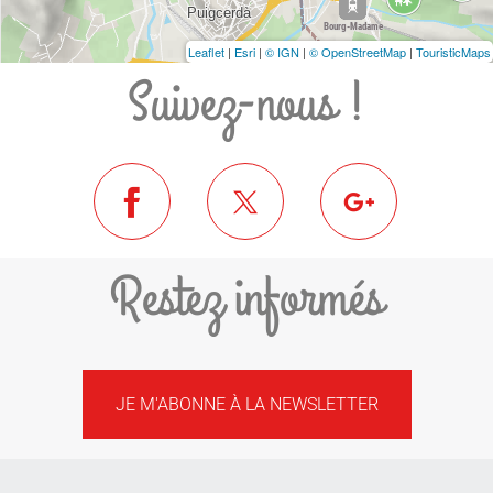
Leaflet
|
Esri
|
© IGN
|
© OpenStreetMap
|
TouristicMaps
Suivez-nous !
Restez informés
JE M'ABONNE À LA NEWSLETTER