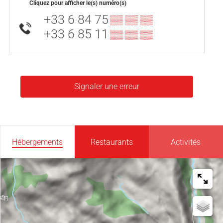
Cliquez pour afficher le(s) numéro(s)
+33 6 84 75
▒▒ ▒▒ ▒▒
+33 6 85 11
▒▒ ▒▒ ▒▒
Signaler une erreur
Hébergements
Restaurants
Activités