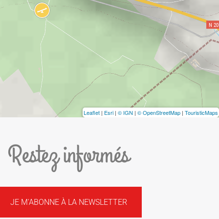
Leaflet
|
Esri
|
© IGN
|
© OpenStreetMap
|
TouristicMaps
Restez informés
JE M'ABONNE À LA NEWSLETTER