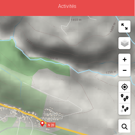
Activités
+
−