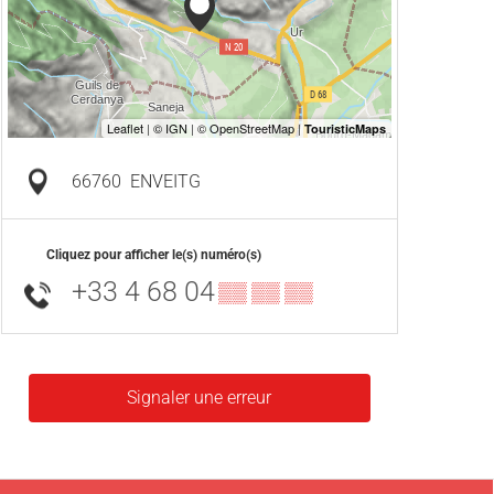
66760
ENVEITG
Cliquez pour afficher le(s) numéro(s)
+33 4 68 04
▒▒ ▒▒ ▒▒
Signaler une erreur