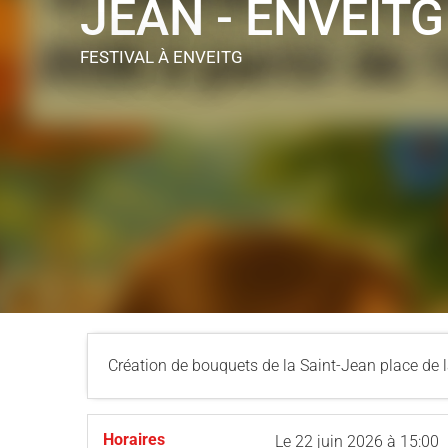
JEAN - ENVEITG
FESTIVAL
À ENVEITG
Création de bouquets de la Saint-Jean place de la
Horaires
Le
22 juin 2026
à 15:00