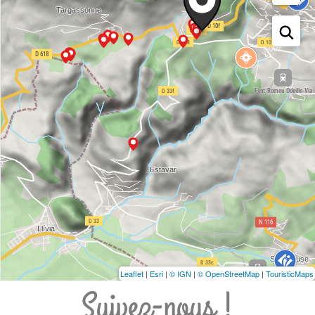
Leaflet
|
Esri
|
© IGN
|
© OpenStreetMap
|
TouristicMaps
Suivez-nous !