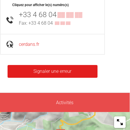
Cliquez pour afficher le(s) numéro(s)
+33 4 68 04
▒▒ ▒▒ ▒▒
Fax: +33 4 68 04
▒▒ ▒▒ ▒▒
cerdans.fr
Signaler une erreur
Activités