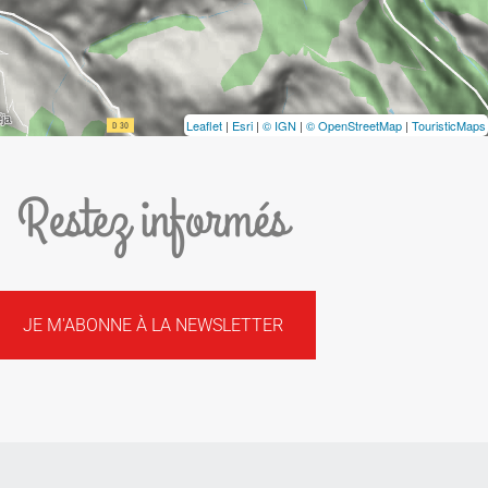
Leaflet
|
Esri
|
© IGN
|
© OpenStreetMap
|
TouristicMaps
Restez informés
JE M'ABONNE À LA NEWSLETTER