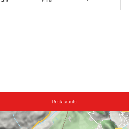
nche
Fermé
-
Restaurants