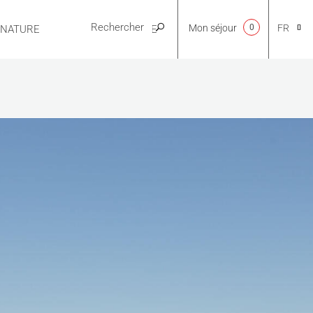
Mon séjour
0
FR
E NATURE
PRATIQUE
CA
NL
EN
ES