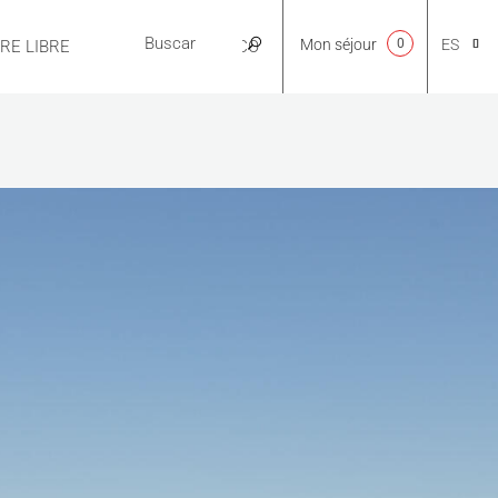
Mon séjour
0
ES
IRE LIBRE
PRÁCTICO
CA
NL
EN
FR