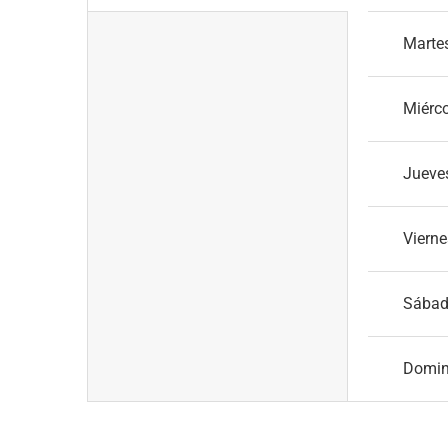
Marte
Miérc
Jueve
Vierne
Sába
Domi