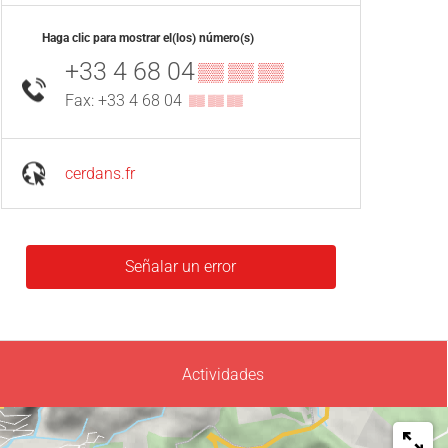
Haga clic para mostrar el(los) número(s)
+33 4 68 04
▒▒ ▒▒ ▒▒
Fax: +33 4 68 04
▒▒ ▒▒ ▒▒
cerdans.fr
Señalar un error
Actividades