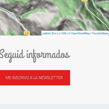
Leaflet
|
Esri
|
© IGN
|
© OpenStreetMap
|
TouristicMaps
Seguid informados
ME INSCRIVO A LA NEWSLETTER