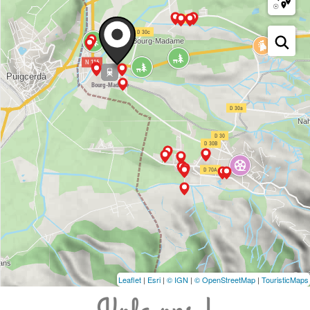
Leaflet
|
Esri
|
© IGN
|
© OpenStreetMap
|
TouristicMaps