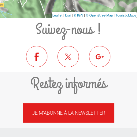
Leaflet
|
Esri
|
© IGN
|
© OpenStreetMap
|
TouristicMaps
Suivez-nous !
Restez informés
JE M'ABONNE À LA NEWSLETTER