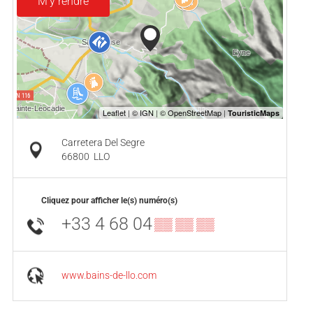
M'y rendre
Carretera Del Segre
66800
LLO
Cliquez pour afficher le(s) numéro(s)
+33 4 68 04
▒▒ ▒▒ ▒▒
www.bains-de-llo.com