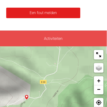
Een fout melden
Activiteiten
+
−