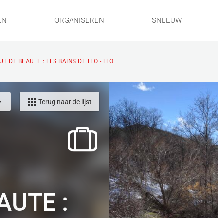
EN
ORGANISEREN
SNEEUW
UT DE BEAUTE : LES BAINS DE LLO - LLO
Terug naar de lijst
AUTE :