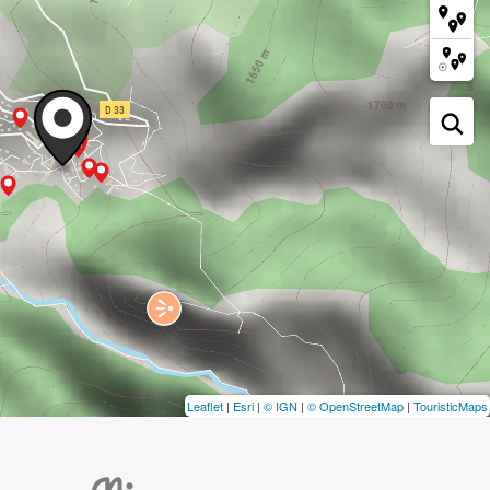
Leaflet
|
Esri
|
© IGN
|
© OpenStreetMap
|
TouristicMaps