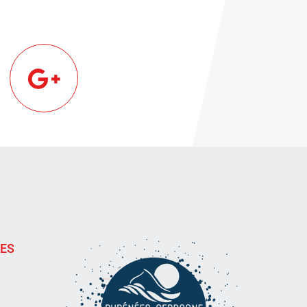
!
IES