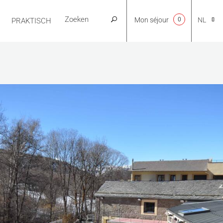
Mon séjour
0
NL
PRAKTISCH
CA
EN
FR
ES