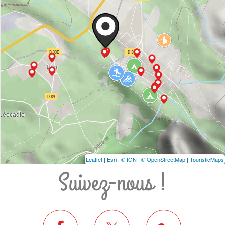
Leaflet
|
Esri
|
© IGN
|
© OpenStreetMap
|
TouristicMaps
Suivez-nous !