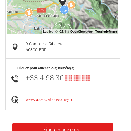
9 Cami de la Ribereta
66800
ERR
Cliquez pour afficher le(s) numéro(s)
+33 4 68 30
▒▒ ▒▒ ▒▒
www.association-sauvy.fr
Signaler une erreur