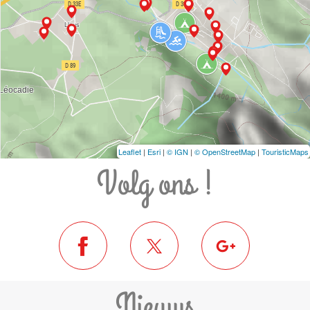
Leaflet
|
Esri
|
© IGN
|
© OpenStreetMap
|
TouristicMaps
Volg ons !
Nieuws