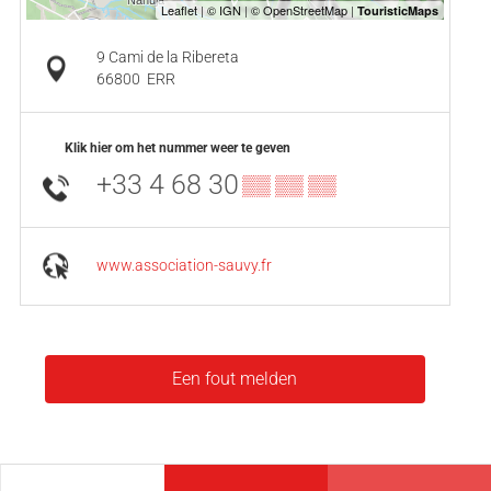
9 Cami de la Ribereta
66800
ERR
Klik hier om het nummer weer te geven
+33 4 68 30
▒▒ ▒▒ ▒▒
www.association-sauvy.fr
Een fout melden