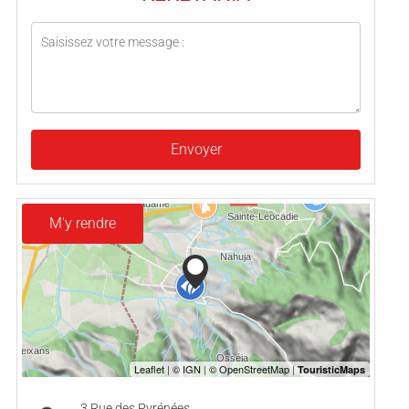
Envoyer
M'y rendre
3 Rue des Pyrénées