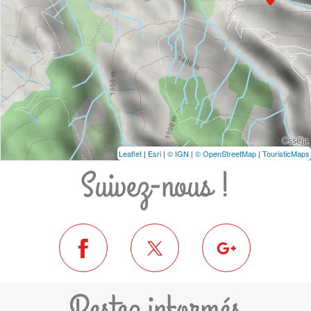
Leaflet
|
Esri
|
© IGN
|
© OpenStreetMap
|
TouristicMaps
Suivez-nous !
Restez informés