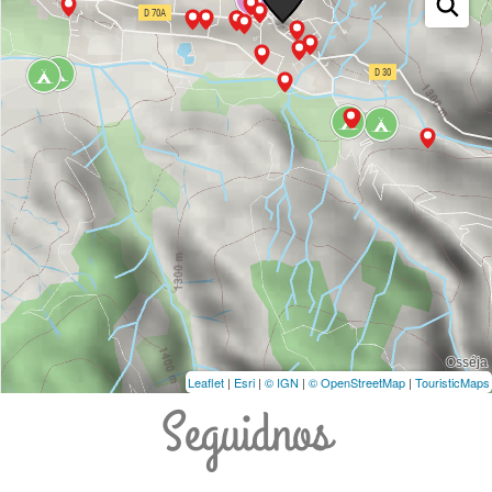
Leaflet
|
Esri
|
© IGN
|
© OpenStreetMap
|
TouristicMaps
Seguidnos