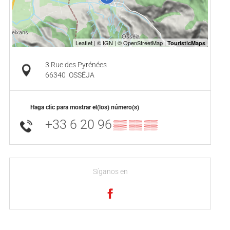
3 Rue des Pyrénées
66340
OSSÉJA
Haga clic para mostrar el(los) número(s)
+33 6 20 96
▒▒ ▒▒ ▒▒
Síganos en