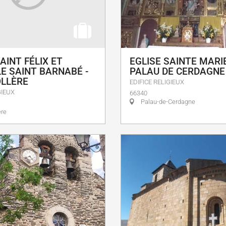
AINT FÉLIX ET
EGLISE SAINTE MARI
E SAINT BARNABÉ -
PALAU DE CERDAGNE
LLÈRE
EDIFICE RELIGIEUX
GIEUX
66340
Palau-de-Cerdagne
ère