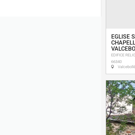
EGLISE S
CHAPELL
VALCEBO
EDIFICE RELI
66340
Valceboll