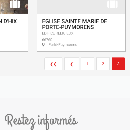
 D’HIX
EGLISE SAINTE MARIE DE
PORTE-PUYMORENS
EDIFICE RELIGIEUX
66760
Porté-Puymorens
❮❮
❮
1
2
3
Restez informés