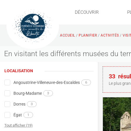
DÉCOUVRIR
P
VIS
/
/
/
ACCUEIL
PLANIFIER
ACTIVITÉS
En visitant les différents musées du te
LOCALISATION
33
résul
Angoustrine-Villeneuve-des-Escaldes
6
Le plus gran
Bourg-Madame
3
Dorres
3
Égat
1
Tout afficher (19)