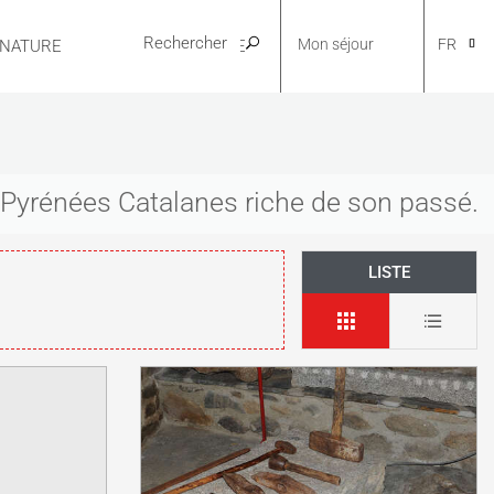
Mon séjour
FR
 NATURE
PRATIQUE
CA
s Pyrénées Catalanes riche de son passé.
NL
LISTE
EN
ES