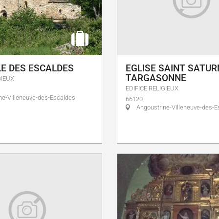
E DES ESCALDES
EGLISE SAINT SATURN
TARGASONNE
GIEUX
EDIFICE RELIGIEUX
ne-Villeneuve-des-Escaldes
66120
Angoustrine-Villeneuve-des-E