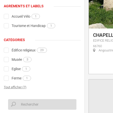
AGRÉMENTS ET LABELS
Accueil Vélo
1
Tourisme et Handicap
1
CHAPELL
CATÉGORIES
EDIFICE RELI
66760
Édifice religieux
29
Angoustri
Musée
3
Eglise
1
Ferme
1
Tout afficher (7)