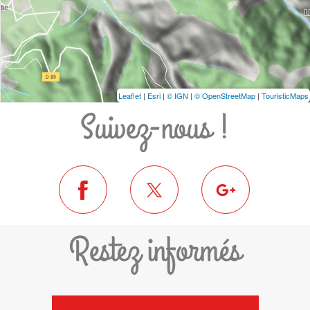
Leaflet
|
Esri
|
© IGN
|
© OpenStreetMap
|
TouristicMaps
Suivez-nous !
Restez informés