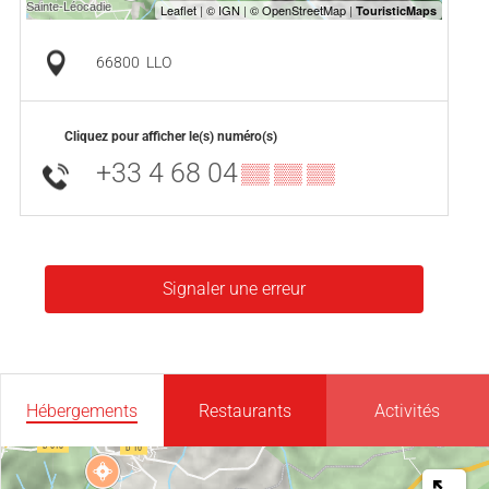
66800
LLO
Cliquez pour afficher le(s) numéro(s)
+33 4 68 04
▒▒ ▒▒ ▒▒
Signaler une erreur
Hébergements
Restaurants
Activités