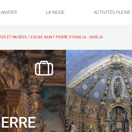
LANIFIER
LA NEIGE
ACTIVITÉS PLEIN
/
ITES ET MUSÉES
EGLISE SAINT PIERRE D'OSSEJA - OSSÉJA
IERRE