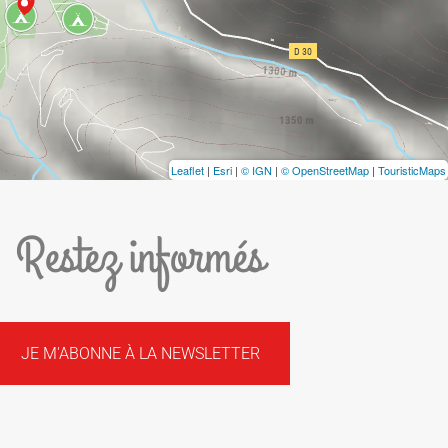
Leaflet
|
Esri
|
© IGN
|
© OpenStreetMap
|
TouristicMaps
Restez informés
JE M'ABONNE À LA NEWSLETTER