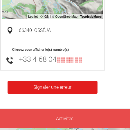
66340
OSSÉJA
Cliquez pour afficher le(s) numéro(s)
+33 4 68 04
▒▒ ▒▒ ▒▒
Signaler une erreur
Activités