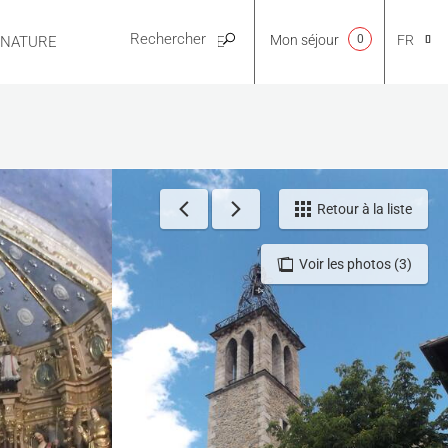
Mon séjour
0
FR
E NATURE
PRATIQUE
CA
NL
Retour à la liste
Voir les photos (3)
EN
ES