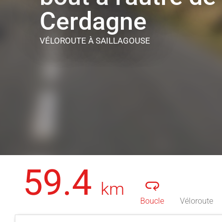
Cerdagne
VÉLOROUTE
À SAILLAGOUSE
59.4
km
Boucle
Véloroute