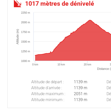
1017 mètres de dénivelé
2250 m
2000 m
Altitude (m)
1750 m
1500 m
1250 m
1000 m
0 km
10 km
20 km
Distance 
Altitude de départ :
1139 m
Dé
Altitude d'arrivée :
1139 m
Dé
Altitude maximum :
2051 m
Dé
Altitude minimum :
1139 m
Dé