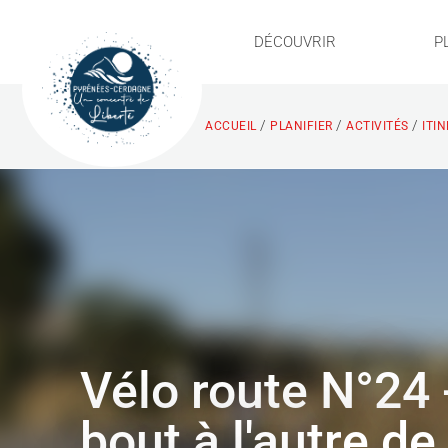
DÉCOUVRIR
P
/
/
/
ACCUEIL
PLANIFIER
ACTIVITÉS
ITI
Vélo route N°24 
bout à l'autre de 