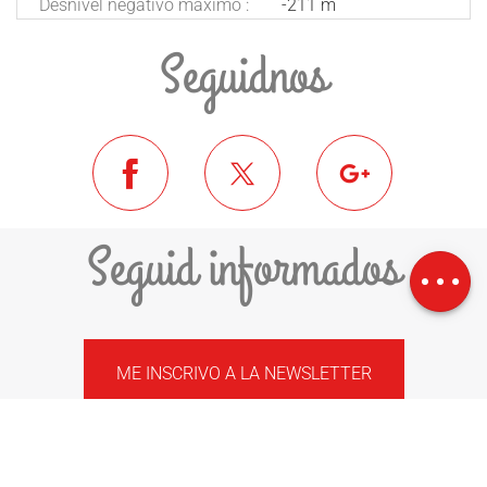
Desnivel negativo máximo :
-211 m
Seguidnos
Descargar
Seguid informados
Desnivel
ME INSCRIVO A LA NEWSLETTER
COMUNIDAD DE COMUNAS