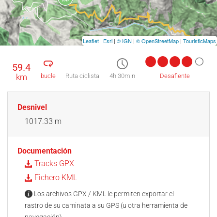
Leaflet
|
Esri
|
© IGN
|
© OpenStreetMap
|
TouristicMaps
59.4
km
bucle
Ruta ciclista
4h 30min
Desafiente
Desnivel
1017.33 m
Documentación
Tracks GPX
Fichero KML
Los archivos GPX / KML le permiten exportar el
rastro de su caminata a su GPS (u otra herramienta de