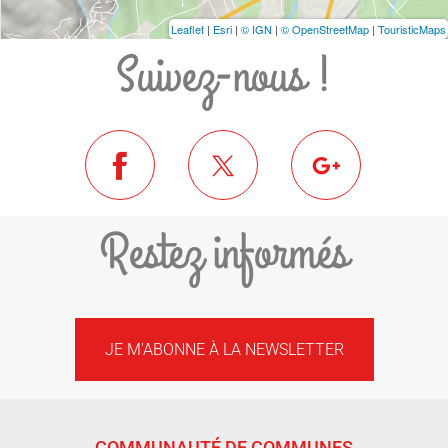
Leaflet
|
Esri
|
© IGN
|
© OpenStreetMap
|
TouristicMaps
Suivez-nous !
Restez informés
JE M'ABONNE À LA NEWSLETTER
COMMUNAUTÉ DE COMMUNES