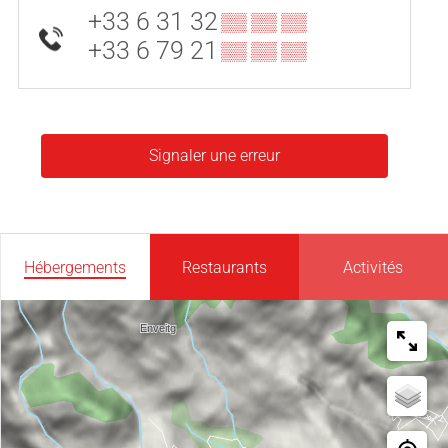
+33 6 31 32
▒▒ ▒▒ ▒▒
+33 6 79 21
▒▒ ▒▒ ▒▒
Signaler une erreur
Hébergements
Restaurants
Activités