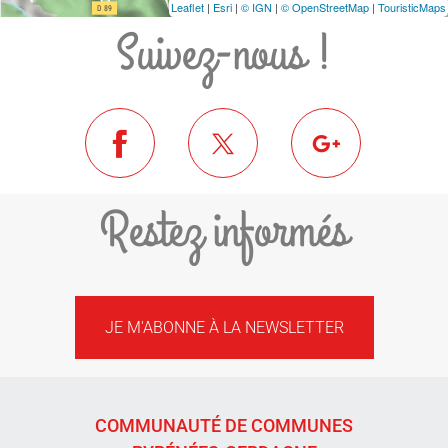
Leaflet
|
Esri
|
© IGN
|
© OpenStreetMap
|
TouristicMaps
Suivez-nous !
Restez informés
JE M'ABONNE À LA NEWSLETTER
COMMUNAUTÉ DE COMMUNES