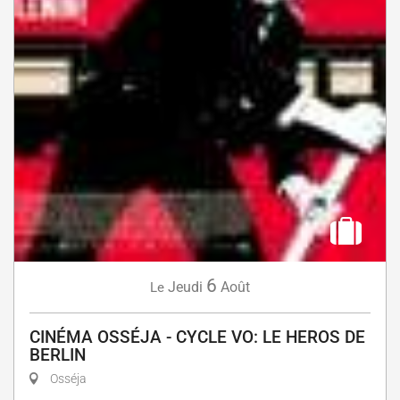
6
Jeudi
Août
Le
CINÉMA OSSÉJA - CYCLE VO: LE HEROS DE
BERLIN
Osséja