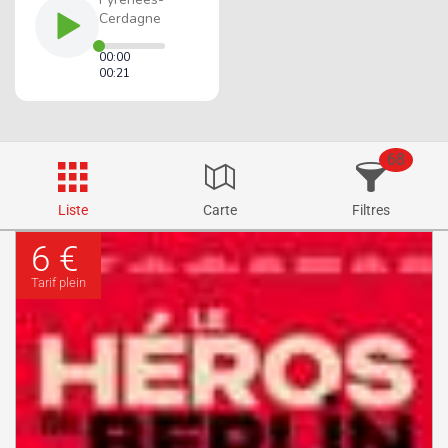
68
Liste
Carte
Filtres
6 €
Tarif plein