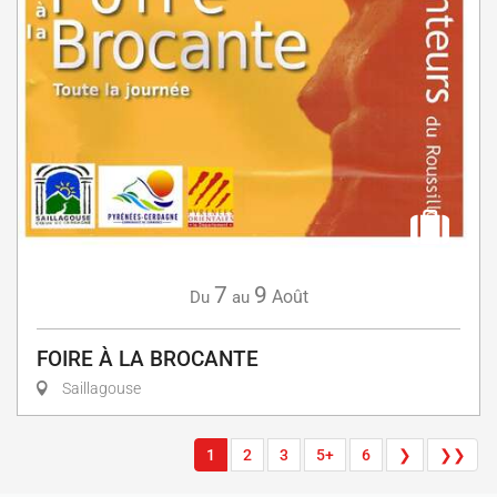
7
9
Août
Du
au
FOIRE À LA BROCANTE
Saillagouse
1
2
3
5+
6
❯
❯❯