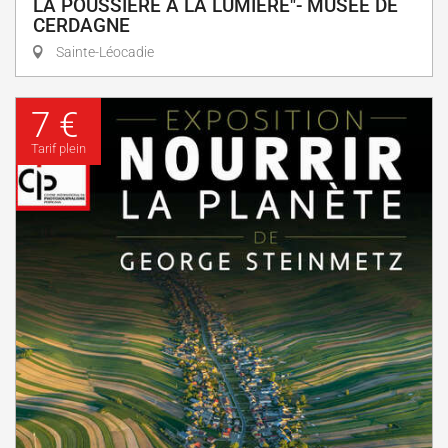
LA POUSSIÈRE À LA LUMIÈRE"- MUSÉE DE
CERDAGNE
Sainte-Léocadie
7 €
Tarif plein