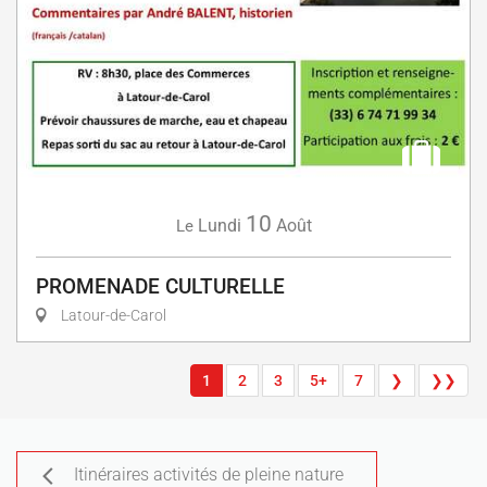
10
Lundi
Août
Le
PROMENADE CULTURELLE
Latour-de-Carol
1
2
3
5+
7
❯
❯❯
Itinéraires activités de pleine nature