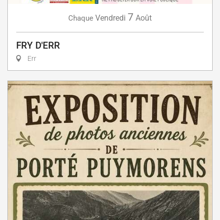
7
Vendredi
Août
Chaque
FRY D'ERR
Err