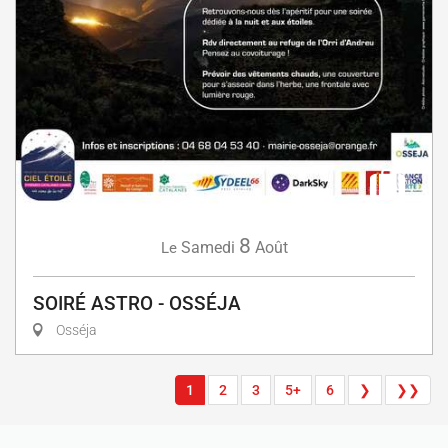
8
Samedi
Août
Le
SOIRÉ ASTRO - OSSÉJA
Osséja
1
2
3
5+
6
❯
❯❯