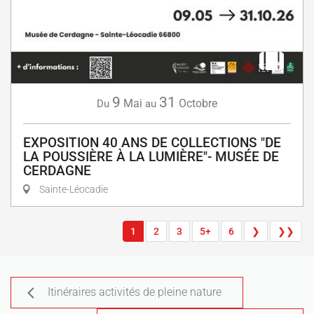
9
31
Mai
Octobre
Du
au
EXPOSITION 40 ANS DE COLLECTIONS "DE
LA POUSSIÈRE À LA LUMIÈRE"- MUSÉE DE
CERDAGNE
Sainte-Léocadie
1
2
3
5+
6
❯
❯❯
Itinéraires activités de pleine nature