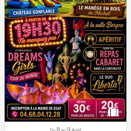
8
9
Août
Du
au