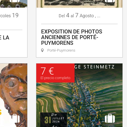
19
4
7
coles
Agosto
,
...
Del
al
EXPOSITION DE PHOTOS
ANCIENNES DE PORTÉ-
E LA
PUYMORENS
Porté-Puymorens
7 €
El precio completo