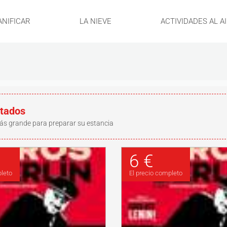
ANIFICAR
LA NIEVE
ACTIVIDADES AL A
ltados
ás grande para preparar su estancia
6 €
pleto
El precio completo