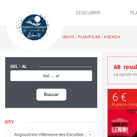
DESCUBRIR
PL
AGENDA
/
/
INICIO
PLANIFICAR
68
resu
DEL - AL
La opción m
6 €
Buscar
El precio com
CITY
Angoustrine-Villeneuve-des-Escaldes
4