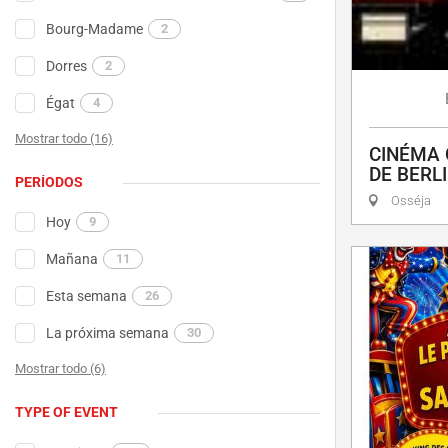
Bourg-Madame
2
Dorres
2
Égat
4
Mostrar todo (16)
CINÉMA 
DE BERL
PERÍODOS
Osséja
Hoy
9
Mañana
11
Esta semana
26
La próxima semana
30
Mostrar todo (6)
TYPE OF EVENT