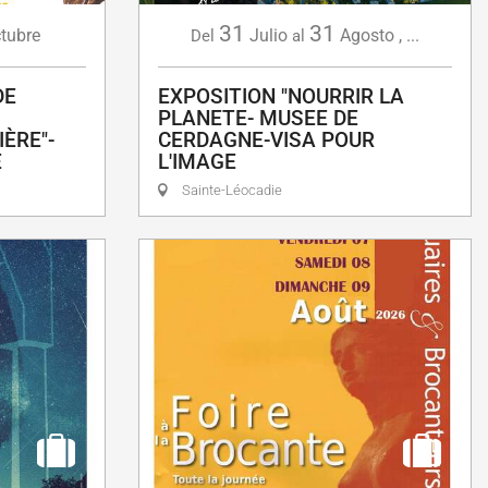
31
31
tubre
Julio
Agosto
,
...
Del
al
DE
EXPOSITION "NOURRIR LA
PLANETE- MUSEE DE
ÈRE"-
CERDAGNE-VISA POUR
E
L'IMAGE
Sainte-Léocadie