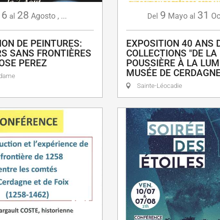
6
28
9
31
Agosto
,
...
Mayo
Oc
al
Del
al
ION DE PEINTURES:
EXPOSITION 40 ANS 
S SANS FRONTIÈRES
COLLECTIONS "DE LA
OSE PEREZ
POUSSIÈRE À LA LUMI
MUSÉE DE CERDAGN
adame
Sainte-Léocadie