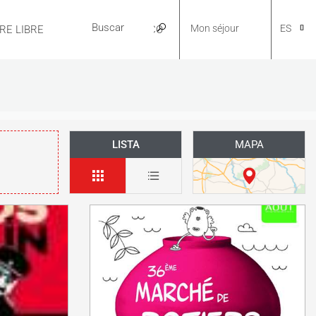
Mon séjour
ES
IRE LIBRE
PRÁCTICO
CA
LISTA
MAPA
NL
EN
FR