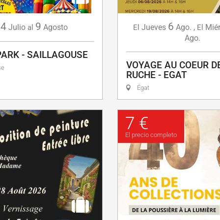
4
9
6
Julio
Agosto
Jueves
Ago.
,
Miér
al
El
El
Ago.
PARK - SAILLAGOUSE
VOYAGE AU COEUR D
se
RUCHE - EGAT
Égat
7 €
El precio completo