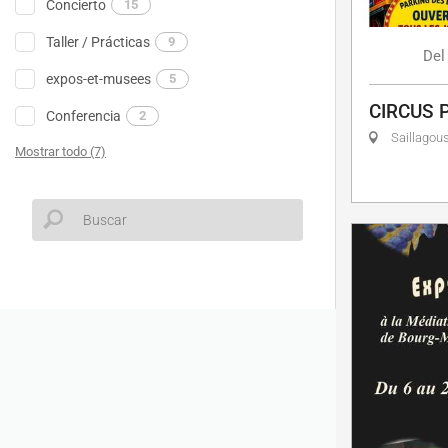
Concierto
15
Taller / Prácticas
9
Del
expos-et-musees
5
CIRCUS 
Conferencia
2
Saillagou
Mostrar todo (7)