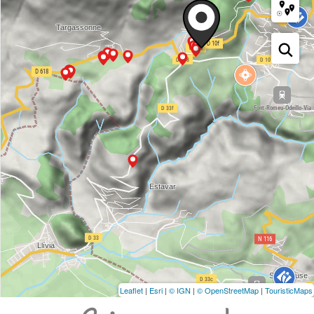
Leaflet
|
Esri
|
© IGN
|
© OpenStreetMap
|
TouristicMaps