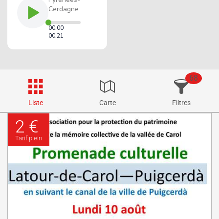
68
Liste
Carte
Filtres
2 €
Tarif plein