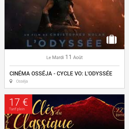
11
Mardi
Août
Le
CINÉMA OSSÉJA - CYCLE VO: L'ODYSSÉE
Osséja
17 €
Tarif plein