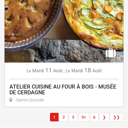
11
18
Mardi
Août
,
Mardi
Août
Le
Le
ATELIER CUISINE AU FOUR À BOIS - MUSÉE
DE CERDAGNE
Sainte-Léocadie
1
2
3
5+
6
❯
❯❯