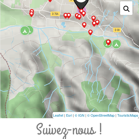
Leaflet
|
Esri
|
© IGN
|
© OpenStreetMap
|
TouristicMaps
Suivez-nous !