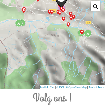
Leaflet
|
Esri
|
© IGN
|
© OpenStreetMap
|
TouristicMaps
Volg ons !