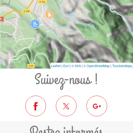
Leaflet
|
Esri
|
© IGN
|
© OpenStreetMap
|
TouristicMaps
Suivez-nous !
Restez informés