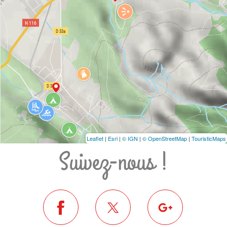
Leaflet
|
Esri
|
© IGN
|
© OpenStreetMap
|
TouristicMaps
Suivez-nous !