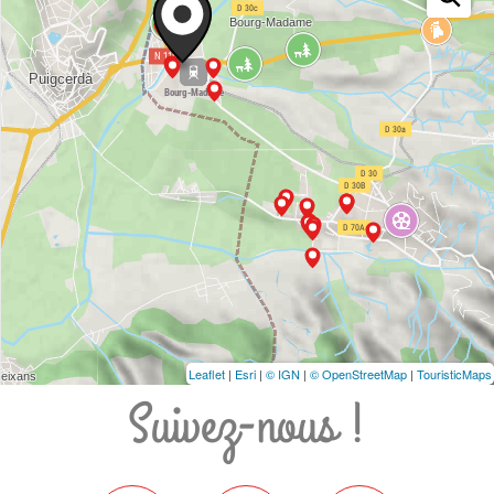
Leaflet
|
Esri
|
© IGN
|
© OpenStreetMap
|
TouristicMaps
Suivez-nous !