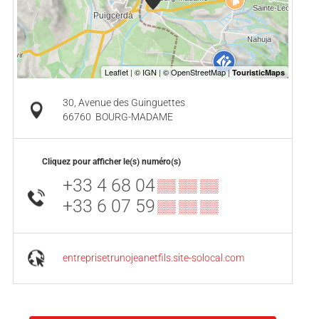
30, Avenue des Guinguettes
66760
BOURG-MADAME
Cliquez pour afficher le(s) numéro(s)
+33 4 68 04
▒▒ ▒▒ ▒▒
+33 6 07 59
▒▒ ▒▒ ▒▒
entreprisetrunojeanetfils.site-solocal.com