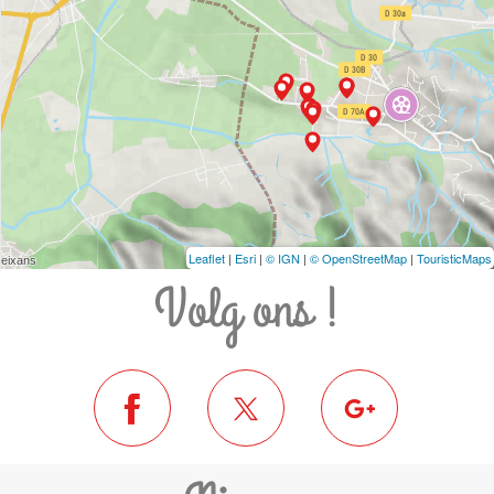
Leaflet
|
Esri
|
© IGN
|
© OpenStreetMap
|
TouristicMaps
Volg ons !