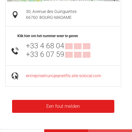
30, Avenue des Guinguettes
66760
BOURG-MADAME
Klik hier om het nummer weer te geven
+33 4 68 04
▒▒ ▒▒ ▒▒
+33 6 07 59
▒▒ ▒▒ ▒▒
entreprisetrunojeanetfils.site-solocal.com
Een fout melden