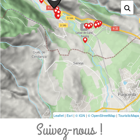
Leaflet
|
Esri
|
© IGN
|
© OpenStreetMap
|
TouristicMaps
Suivez-nous !