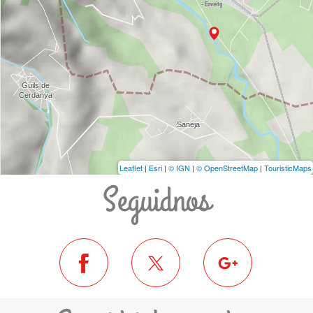
Leaflet
|
Esri
|
© IGN
|
© OpenStreetMap
|
TouristicMaps
Seguidnos