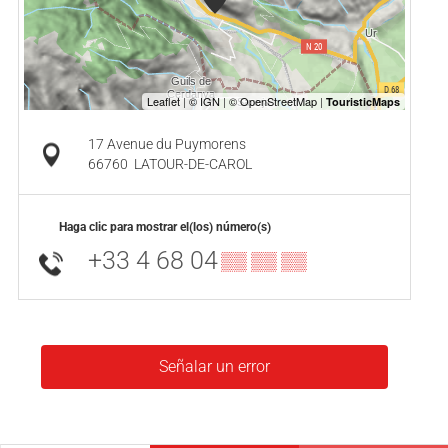
17 Avenue du Puymorens
66760
LATOUR-DE-CAROL
Haga clic para mostrar el(los) número(s)
+33 4 68 04
▒▒ ▒▒ ▒▒
Señalar un error