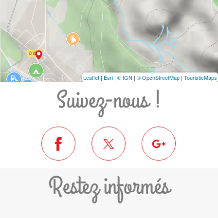
Leaflet
|
Esri
|
© IGN
|
© OpenStreetMap
|
TouristicMaps
Suivez-nous !
Restez informés